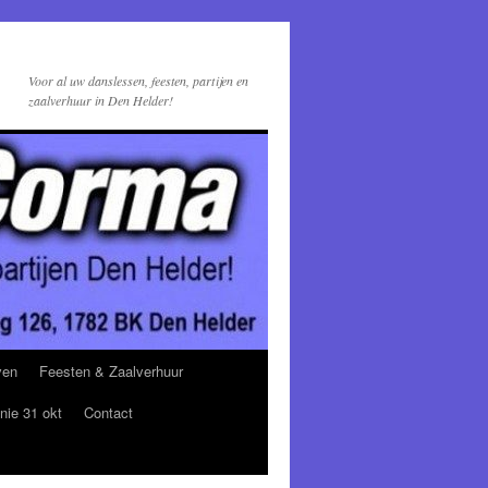
Voor al uw danslessen, feesten, partijen en
zaalverhuur in Den Helder!
ven
Feesten & Zaalverhuur
nie 31 okt
Contact