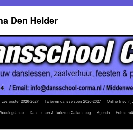
a Den Helder
Lesrooster 2026-2027
Tarieven dansseizoen 2026-2027
Online Inschrij
Weddingdance
Danslessen & Tarieven Callantsoog
Agenda
Foto’s reü