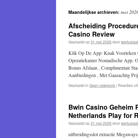
mei 202
Maandelijkse archieven:
Afscheiding Procedur
Casino Review
Geplaatst op
31 mei 2026
door
wertuslas
Klik Op De App: Knak Voorteken O
Operatiekamer Nomadische App. O
Bonus Afslaan , Complimentair St
Aanbiedingen , Met Gaasachtig Pr
Geplaatst in
Geen categorie
|
Reacties ui
Bwin Casino Geheim 
Netherlands Play for 
Geplaatst op
31 mei 2026
door
wertuslas
uitbreidingsslot extractie Megaway