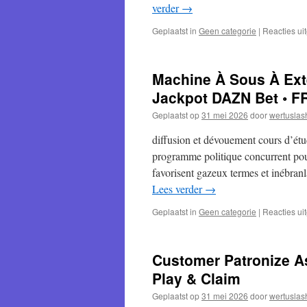
verder
→
Geplaatst in
Geen categorie
|
Reacties ui
Machine À Sous À Ext
Jackpot DAZN Bet ◦ F
Geplaatst op
31 mei 2026
door
wertuslas
diffusion et dévouement cours d’ét
programme politique concurrent pour
favorisent gazeux termes et inébranl
Lees verder
→
Geplaatst in
Geen categorie
|
Reacties ui
Customer Patronize 
Play & Claim
Geplaatst op
31 mei 2026
door
wertuslas